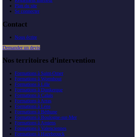
Règlement intérieur
Plan du site
Se connecter
Contact
Nous écrire
Demander un devis
Nos territoires d’intervention
Formations à
Saint-Omer
Formations à
Wormhout
Formations à
Lille
Formations à
Dunkerque
Formations à
Calais
Formations à
Arras
Formations à
Lens
Formations à
Béthune
Formations à
Boulogne-sur-Mer
Formations à
Amiens
Formations à
Valenciennes
Formations à
Hazebrouck