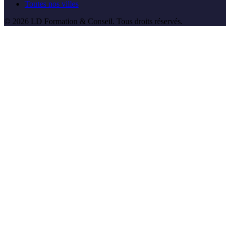
Toutes nos villes
©
2026
LD Formation & Conseil
. Tous droits réservés.