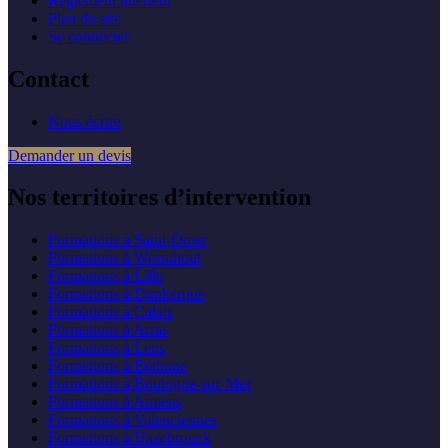
Règlement intérieur
Plan du site
Se connecter
Contact
Nous écrire
Demander un devis
Nos territoires d’intervention
Formations à
Saint-Omer
Formations à
Wormhout
Formations à
Lille
Formations à
Dunkerque
Formations à
Calais
Formations à
Arras
Formations à
Lens
Formations à
Béthune
Formations à
Boulogne-sur-Mer
Formations à
Amiens
Formations à
Valenciennes
Formations à
Hazebrouck