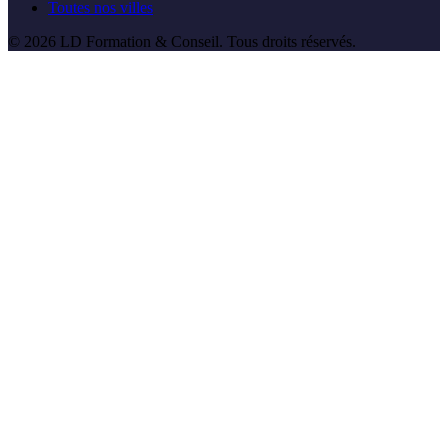
Toutes nos villes
©
2026
LD Formation & Conseil
. Tous droits réservés.